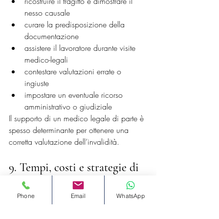
ricostruire il tragitto e dimostrare il 
nesso causale
curare la predisposizione della 
documentazione
assistere il lavoratore durante visite 
medico-legali
contestare valutazioni errate o 
ingiuste
impostare un eventuale ricorso 
amministrativo o giudiziale
Il supporto di un medico legale di parte è 
spesso determinante per ottenere una 
corretta valutazione dell’invalidità.
9. Tempi, costi e strategie di 
tutela
Phone
Email
WhatsApp
I tempi medi per il riconoscimento 
variano tra 6 e 12 mesi, più lunghi in 