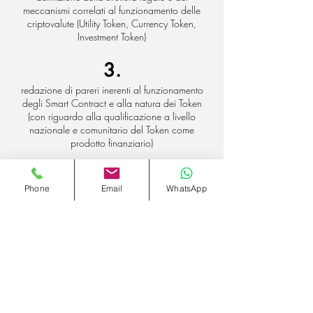
meccanismi correlati al funzionamento delle
criptovalute (Utility Token, Currency Token,
Investment Token)
3.
redazione di pareri inerenti al funzionamento
degli Smart Contract e alla natura dei Token
(con riguardo alla qualificazione a livello
nazionale e comunitario del Token come
prodotto finanziario)
4.
Phone
Email
WhatsApp
redazione di White Paper
5.
redazione di Token Purchase Agreement