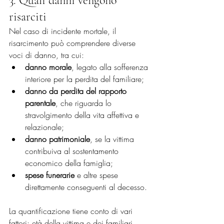
3. Quali danni vengono 
risarciti
Nel caso di incidente mortale, il 
risarcimento può comprendere diverse 
voci di danno, tra cui:
danno morale
, legato alla sofferenza 
interiore per la perdita del familiare;
danno da perdita del rapporto 
parentale
, che riguarda lo 
stravolgimento della vita affettiva e 
relazionale;
danno patrimoniale
, se la vittima 
contribuiva al sostentamento 
economico della famiglia;
spese funerarie
 e altre spese 
direttamente conseguenti al decesso.
La quantificazione tiene conto di vari 
fattori: età della vittima e dei familiari, 