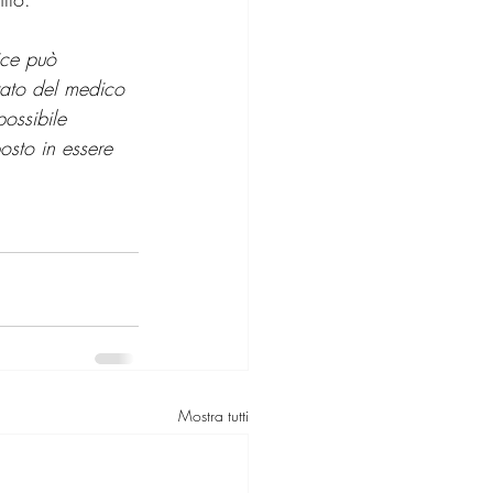
ice può 
erato del medico 
ossibile 
osto in essere 
Mostra tutti