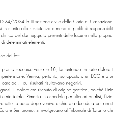
224/2024 la III sezione civile della Corte di Cassazione 
 in merito alla sussistenza o meno di profili di responsabil
a clinica del danneggiato presenti delle lacune nella propri
di determinati elementi.
ne dei fatti.
al pronto soccorso verso le 18, lamentando un forte dolore t
 ipertensione. Veniva, pertanto, sottoposta a un ECG e a un 
ardiaci, i cui risultati risultavano negativi.
gnosi, il dolore era ritenuto di origine gastrica, poiché Tiz
di ernia iatale. Rimasta in ospedale per ulteriori analisi, Tiz
zanotte, e poco dopo veniva dichiarata deceduta per arres
, Caio e Sempronio, si rivolgevano al Tribunale di Taranto ch