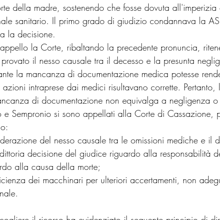
rte della madre, sostenendo che fosse dovuta all'imperizia 
ale sanitario. Il primo grado di giudizio condannava la AS
a la decisione.
 appello la Corte, ribaltando la precedente pronuncia, riten
 provato il nesso causale tra il decesso e la presunta negli
stante la mancanza di documentazione medica potesse render
azioni intraprese dai medici risultavano corrette. Pertanto, 
ncanza di documentazione non equivalga a negligenza o 
o e Sempronio si sono appellati alla Corte di Cassazione, 
so:
derazione del nesso causale tra le omissioni mediche e il 
ddittoria decisione del giudice riguardo alla responsabilità d
ardo alla causa della morte;
fficienza dei macchinari per ulteriori accertamenti, non ade
unale.
gliere il ricorso ha evidenziato il seguente principio di diri