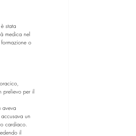
è stata 
ità medica nel 
a formazione o 
oracico, 
prelievo per il 
ia aveva 
ia accusava un 
to cardiaco.
iedendo il 