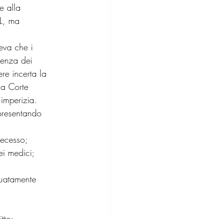
e alla 
L, ma 
eva che i 
genza dei 
e incerta la 
la Corte 
imperizia.
presentando 
decesso;
ei medici;
guatamente 
tto: