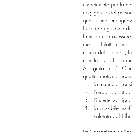
risarcimento per la mo
negligenza del person
quest'ultima impugnav
In sede di giudizio di
familiari non avessero
medici. Infatti, nono
causa del decesso, le 
concludeva che la ma
A seguito di ciò, Cai
quattro motivi di ricor
la mancata consi
l'errata e contra
l'incertezza rigu
la possibile insu
valutata dal Trib
La Cassazione nell’acco